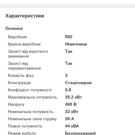
Характеристики
Основні
Виробник
RID
Країна виробник
Німеччина
Захист від короткого
Так
замикання
Захист від
Так
перевантаження
Кількість фаз
3
Конструкція
Стаціонарна
Коефіцієнт потужності
0.8
Максимальна потужність
35.2 кВт
Напруга
400 В
Номінальна потужність
32 кВт
Номінальна сила струму
58 А
Повна потужність
44 кВА
Режим роботи
Безперервний