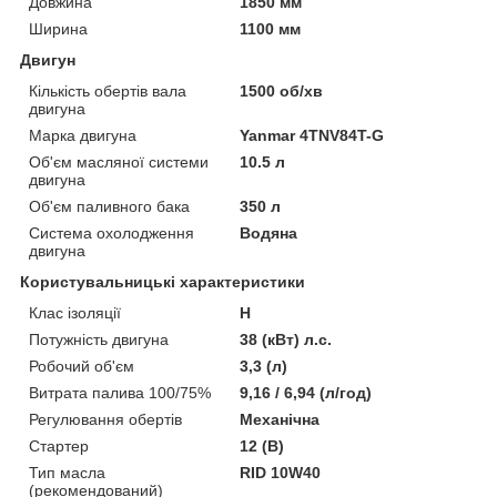
Довжина
1850 мм
Ширина
1100 мм
Двигун
Кількість обертів вала
1500 об/хв
двигуна
Марка двигуна
Yanmar 4TNV84T-G
Об'єм масляної системи
10.5 л
двигуна
Об'єм паливного бака
350 л
Система охолодження
Водяна
двигуна
Користувальницькі характеристики
Клас ізоляції
Н
Потужність двигуна
38 (кВт) л.с.
Робочий об'єм
3,3 (л)
Витрата палива 100/75%
9,16 / 6,94 (л/год)
Регулювання обертів
Механічна
Стартер
12 (В)
Тип масла
RID 10W40
(рекомендований)