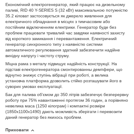
Економічний електрогенератор, який працює на дизельному
паливі, RID 40 Y-SERIES S (32 кВт) максимальною потужністю
35.2 кіловат застосовується як джерело живлення для
електричного обладнання в місцях з тимчасовим або
постійним відключенням електрики. Генератор буде без
проблем працювати тривалий час завдяки наявності захисту
від короткого замикання і перевантаження. Електричний
генератор синхронного типу з наявністю системи
автоматичного регулювання здатний забезпечити надійне
вихідну напругу і частоту струму.
Міцна рама з металу підвищує надійність конструкції. На
підставі електрогенератора смонтированны демпфери, що
відчутно знижує ступінь вібрації при роботі, а велика
установча платформа дозволить стійко розташувати його в
суворих умовах експлуатації.
Бак для палива об'ємом до 350 літрів забезпечує безперервну
роботу при 75% навантаженні протягом 36 годин, а порівняно
невелика маса (1250 кілограм) і компактні розміри
(1850x1100x1490) дають можливість зберігати і перевозити
даний генератор без якихось проблем.
Приховати