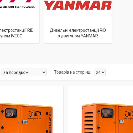
лектростанції RID
Дизельні електростанції RID
гуном IVECO
з двигуном YANMAR