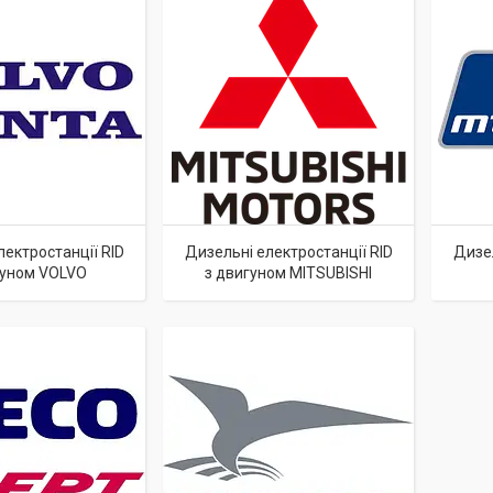
лектростанції RID
Дизельні електростанції RID
Дизел
гуном VOLVO
з двигуном MITSUBISHI