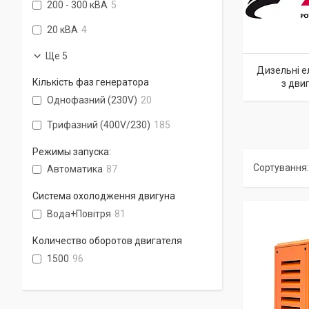
200 - 300 кВА
5
20 кВА
4
Ще 5
Дизельні е
Кількість фаз генератора
з дви
Однофазний (230V)
20
Трифазний (400V/230)
185
Режимы запуска:
Автоматика
87
Система охолодження двигуна
Вода+Повітря
81
Количество оборотов двигателя
1500
96