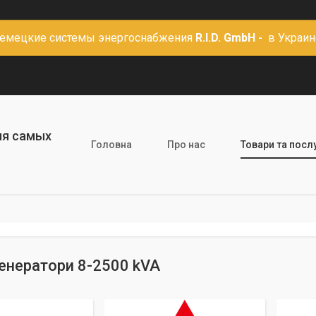
емецкие системы энергоснабжения
R.I.D. GmbH -
в Украин
ля самых
Головна
Про нас
Товари та посл
енератори 8-2500 kVA