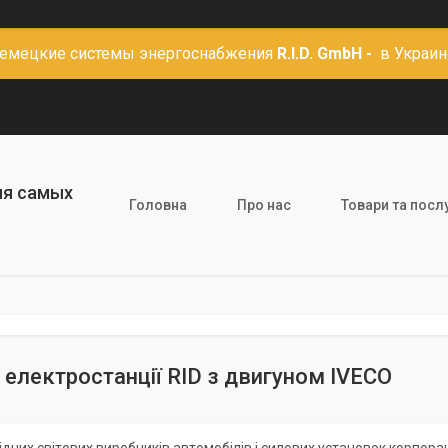
емецкие системы энергоснабжения
R.I.D. GmbH -
в Украин
ля самых
Головна
Про нас
Товари та посл
 електростанції RID з двигуном IVECO