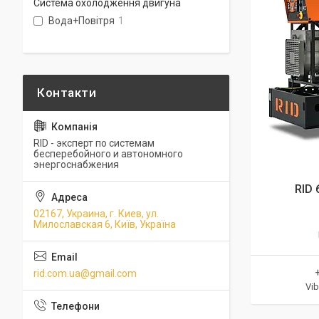
Система охолодження двигуна
Вода+Повітря
1
RID - эксперт по системам
бесперебойного и автономного
энергоснабжения
RID 
02167, Украина, г. Киев, ул.
Милославская 6, Київ, Україна
rid.com.ua@gmail.com
Vib