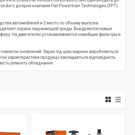
 Iveco (Industrial Vehicles Corporation) сьогодні входить до
я його дочірня компанія Fiat Powertrain Technologies (FPT).
дства автомобилей и 2 место по объему выпуска
 уделяет охране окружающей среды. Внедряются новые
феру. На двигателях устанавливаются новейшие фильтры и
ув повністю оновлений. Зараз під цією маркою виробляються
ічні характеристики продукції закладається відповідність
ивість ремонту обладнання.