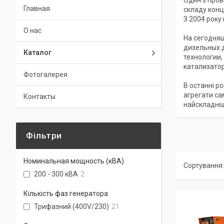
Один з прові
Главная
складу конце
З 2004 року
О нас
На сегодняш
дизельных 
Каталог
технологии
катализато
Фотогалерея
В останні р
агрегати са
Контакты
найскладніш
Фільтри
Номинальная мощность (кВА)
200 - 300 кВА
2
Кількість фаз генератора
Трифазний (400V/230)
21