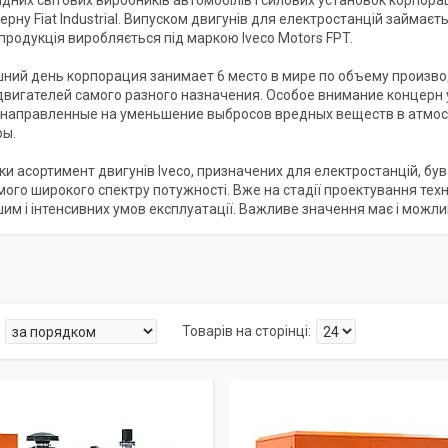
дних світових виробників автомобілів і силових установок корпорація
рну Fiat Industrial. Випуском двигунів для електростанцій займаєтьс
 продукція виробляється під маркою Iveco Motors FPT.
ний день корпорация занимает 6 место в мире по объему произво
двигателей самого разного назначения. Особое внимание концерн
, направленные на уменьшение выбросов вредных веществ в атмос
ры.
оки асортимент двигунів Iveco, призначених для електростанцій, б
мого широкого спектру потужності. Вже на стадії проектування техн
им і інтенсивних умов експлуатації. Важливе значення має і можл