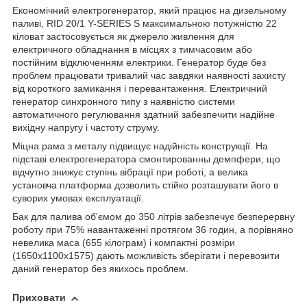
Економічний електрогенератор, який працює на дизельному
паливі, RID 20/1 Y-SERIES S максимальною потужністю 22
кіловат застосовується як джерело живлення для
електричного обладнання в місцях з тимчасовим або
постійним відключенням електрики. Генератор буде без
проблем працювати тривалий час завдяки наявності захисту
від короткого замикання і перевантаження. Електричний
генератор синхронного типу з наявністю системи
автоматичного регулювання здатний забезпечити надійне
вихідну напругу і частоту струму.
Міцна рама з металу підвищує надійність конструкції. На
підставі електрогенератора смонтированны демпфери, що
відчутно знижує ступінь вібрації при роботі, а велика
установча платформа дозволить стійко розташувати його в
суворих умовах експлуатації.
Бак для палива об'ємом до 350 літрів забезпечує безперервну
роботу при 75% навантаженні протягом 36 годин, а порівняно
невелика маса (655 кілограм) і компактні розміри
(1650x1100x1575) дають можливість зберігати і перевозити
даний генератор без якихось проблем.
Приховати