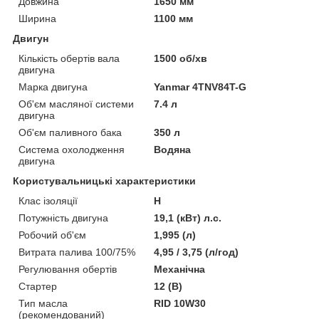
Довжина
1650 мм
Ширина
1100 мм
Двигун
Кількість обертів вала
1500 об/хв
двигуна
Марка двигуна
Yanmar 4TNV84T-G
Об'єм масляної системи
7.4 л
двигуна
Об'єм паливного бака
350 л
Система охолодження
Водяна
двигуна
Користувальницькі характеристики
Клас ізоляції
Н
Потужність двигуна
19,1 (кВт) л.с.
Робочий об'єм
1,995 (л)
Витрата палива 100/75%
4,95 / 3,75 (л/год)
Регулювання обертів
Механічна
Стартер
12 (В)
Тип масла
RID 10W30
(рекомендований)