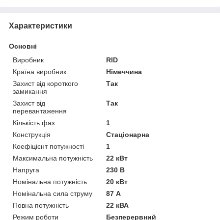
Характеристики
Основні
Виробник
RID
Країна виробник
Німеччина
Захист від короткого
Так
замикання
Захист від
Так
перевантаження
Кількість фаз
1
Конструкція
Стаціонарна
Коефіцієнт потужності
1
Максимальна потужність
22 кВт
Напруга
230 В
Номінальна потужність
20 кВт
Номінальна сила струму
87 А
Повна потужність
22 кВА
Режим роботи
Безперервний