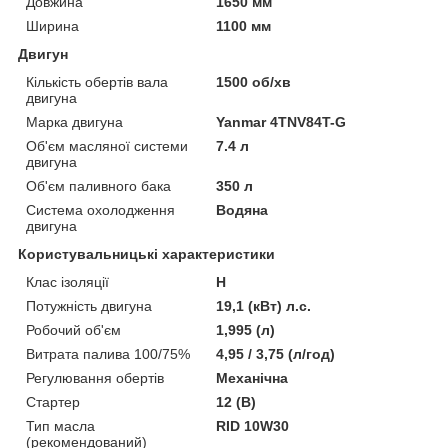
Довжина
1650 мм
Ширина
1100 мм
Двигун
Кількість обертів вала
1500 об/хв
двигуна
Марка двигуна
Yanmar 4TNV84T-G
Об'єм масляної системи
7.4 л
двигуна
Об'єм паливного бака
350 л
Система охолодження
Водяна
двигуна
Користувальницькі характеристики
Клас ізоляції
Н
Потужність двигуна
19,1 (кВт) л.с.
Робочий об'єм
1,995 (л)
Витрата палива 100/75%
4,95 / 3,75 (л/год)
Регулювання обертів
Механічна
Стартер
12 (В)
Тип масла
RID 10W30
(рекомендований)