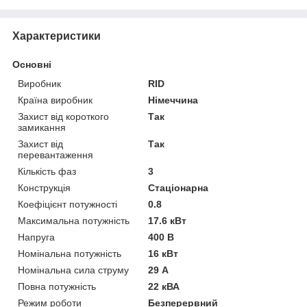
Характеристики
Основні
Виробник
RID
Країна виробник
Німеччина
Захист від короткого
Так
замикання
Захист від
Так
перевантаження
Кількість фаз
3
Конструкція
Стаціонарна
Коефіцієнт потужності
0.8
Максимальна потужність
17.6 кВт
Напруга
400 В
Номінальна потужність
16 кВт
Номінальна сила струму
29 А
Повна потужність
22 кВА
Режим роботи
Безперервний