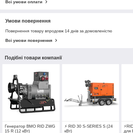
Всі умови оплати
Умови повернення
Повернення товару впродовж 14 днів за домовленістю
Всі умови повернення
Подібні товари компанії
Генератор ВМО RID ZWG
⚡ RID 30 S-SERIES S (24
⚡RID
15 R (12 кВт)
кВт)
для