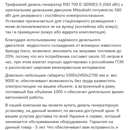
Трифазний дизель-генератор RID 700 E-SERIES S (560 кВт) з
оригінальним дизельним двигуном Mitsubishi потужністю 560
кВт для резервного і постійного електропостачання.
Установка призначається для стаціонарного розміщення і
може встановлюватися як на вулиці (контейнер або кожух),
так і в приміщенні (кожух або відкрита комплектація).
Благодаря использованию надёжного дизельного
двигателя жидкостного охлаждения от всемирно известного
бренда Iveco, возможно экономить на заправке топливом до
20%, потому что его потребление составит около 10 литров в
час, при этом агрегат хорошо адаптирован к российским ГСМ
и располагает широким межсервисным интервалом.
Довольно небольшие габариты 5300x2450x2700 мм и вес
9000 кг, обеспечивают возможность без труда разместить
электростанцию на вашем объекте, а встроенный в раму
топливный бак объёмом 1000 л обеспечит длительное время
автономной работы.
В нашей компании вы можете купить дизель генераторную
установку, на данный момент, по весьма доступной цене. К
вашим услугам доставка по всей Украине и сервис, который
занимается обслуживанием оборудования. Гарантия на
данный товар - 5 лет. Что обеспечивает вам исправность и