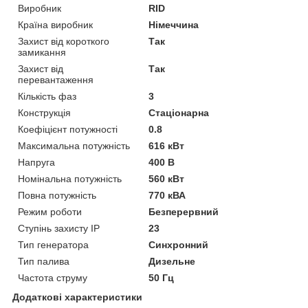
Виробник
RID
Країна виробник
Німеччина
Захист від короткого
Так
замикання
Захист від
Так
перевантаження
Кількість фаз
3
Конструкція
Стаціонарна
Коефіцієнт потужності
0.8
Максимальна потужність
616 кВт
Напруга
400 В
Номінальна потужність
560 кВт
Повна потужність
770 кВА
Режим роботи
Безперервний
Ступінь захисту IP
23
Тип генератора
Синхронний
Тип палива
Дизельне
Частота струму
50 Гц
Додаткові характеристики