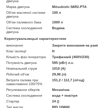
двигуна
Марка двигуна
Mitsubishi S6R2-PTA
Об'єм масляної системи
100 л
двигуна
Об'єм паливного бака
1000 л
Система охолодження
Водяна
двигуна
Користувальницькі характеристики
виконання
Закрите виконання на рамі
Клас ізоляції
Н
Кількість фаз генератора
Трифазний (400V/230)
Потужність двигуна
595 (кВт) л.с.
Номінальний струм
1010 (А)
Робочий об'єм
29,96 (л)
Витрата палива при
151,2 / 112,7 (л/год)
навантаженні 100/75%
Регулювання обертів
Механічна
Система охолодження
вода + повітря
Стартер
24 ()
Тип масла
RID 10W40