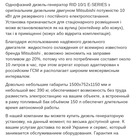
Однофазний дизель-генератор RID 10/1 E-SERIES з
оригінальним дизельним двигуном Mitsubishi потужністю 10
кВт для резервного і постійного електропостачання.
Установка призначається для стаціонарного розміщення і
може встановлюватися як на вулиці (контейнер або кожух),
так і в приміщенні (кожух або відкрита комплектація).
Благодаря использованию надёжного дизельного
двигателя жидкостного охлаждения от всемирно известного
бренда Mitsubishi , возможно экономить на заправке
топливом до 20%, потому что его потребление составит около
10 литров в час, при этом агрегат хорошо адаптирован к
российским ГСМ и располагает широким межсервисным
интервалом.
Довольно небольшие габариты 1500x752x1150 мм и
небольшой вес 390 кг, обеспечивают возможность без труда
разместить электростанцию на вашем объекте, а встроенный
в раму топливный бак объёмом 150 л обеспечит длительное
время автономной работы.
В нашей компании вы можете купить дизель генераторную
установку, на данный момент, по весьма доступной цене. К
вашим услугам доставка по всей Украине и сервис, который
занимается обслуживанием оборудования. Гарантия на