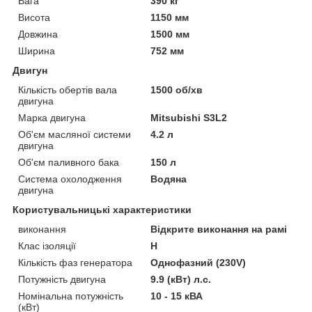
Вага
390 кг
Висота
1150 мм
Довжина
1500 мм
Ширина
752 мм
Двигун
Кількість обертів вала
1500 об/хв
двигуна
Марка двигуна
Mitsubishi S3L2
Об'єм масляної системи
4.2 л
двигуна
Об'єм паливного бака
150 л
Система охолодження
Водяна
двигуна
Користувальницькі характеристики
виконання
Відкрите виконання на рамі
Клас ізоляції
Н
Кількість фаз генератора
Однофазний (230V)
Потужність двигуна
9.9 (кВт) л.с.
Номінальна потужність
10 - 15 кВА
(кВт)