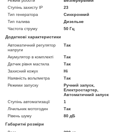
Режим роботи
Безперервний
Ступінь захисту IP
23
Тип генератора
Синхронний
Тип палива
Дизельне
Частота струму
50 Гц
Додаткові характеристики
Автоматичний регулятор
Так
напруги
Акумулятор в комплекті
Так
Датчик рівня мастила
Так
Захисний кожух
Ні
Наявність вольтметра
Так
Режими запуску
Ручний запуск,
Електростартер,
Автоматичний запуск
Ступінь автоматизації
1
Лічильник мотогодин
Так
Рівень шуму
80 дБ
Габаритні розміри