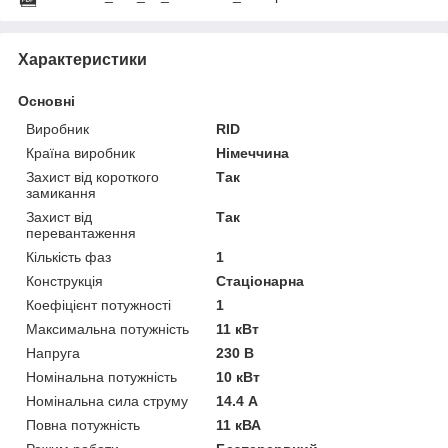
Характеристики
Основні
Виробник
RID
Країна виробник
Німеччина
Захист від короткого
Так
замикання
Захист від
Так
перевантаження
Кількість фаз
1
Конструкція
Стаціонарна
Коефіцієнт потужності
1
Максимальна потужність
11 кВт
Напруга
230 В
Номінальна потужність
10 кВт
Номінальна сила струму
14.4 А
Повна потужність
11 кВА