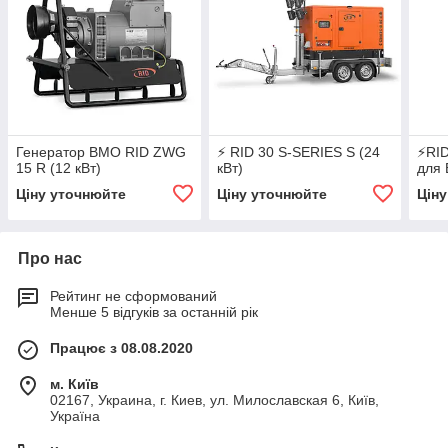
Генератор ВМО RID ZWG
⚡ RID 30 S-SERIES S (24
⚡RID
15 R (12 кВт)
кВт)
для
Ціну уточнюйте
Ціну уточнюйте
Цін
Про нас
Рейтинг не сформований
Менше 5 відгуків за останній рік
Працює з 08.08.2020
м. Київ
02167, Украина, г. Киев, ул. Милославская 6, Київ,
Україна