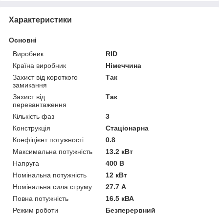
Характеристики
Основні
Виробник
RID
Країна виробник
Німеччина
Захист від короткого
Так
замикання
Захист від
Так
перевантаження
Кількість фаз
3
Конструкція
Стаціонарна
Коефіцієнт потужності
0.8
Максимальна потужність
13.2 кВт
Напруга
400 В
Номінальна потужність
12 кВт
Номінальна сила струму
27.7 А
Повна потужність
16.5 кВА
Режим роботи
Безперервний