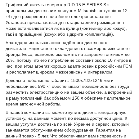
Трифазний дизель-генератор RID 15 E-SERIES S з
оригінальним дизельним двигуном Mitsubishi потужністю 12
кВт для резервного і постійного електропостачання.
Установка призначається для стаціонарного розміщення і
може встановлюватися як на вулиці (контейнер або кожух),
так і в приміщенні (кожух або відкрита комплектація).
Благодаря использованию надёжного дизельного
двигателя жидкостного охлаждения от всемирно известного
бренда Iveco, возможно экономить на заправке топливом до
20%, потому что его потребление составит около 10 литров в
час, при этом агрегат хорошо адаптирован к российским ГСМ
и располагает широким межсервисным интервалом.
Довольно небольшие габариты 1500x782x1246 мм и
небольшой вес 590 кг, обеспечивают возможность без труда
разместить электростанцию на вашем объекте, а встроенный
в раму топливный бак объёмом 150 л обеспечит длительное
время автономной работы.
В нашей компании вы можете купить дизель генераторную
установку, на данный момент, по весьма доступной цене. К
вашим услугам доставка по всей Украине и сервис, который
занимается обслуживанием оборудования. Гарантия на
данный товар - 5 лет. Что обеспечивает вам исправность и