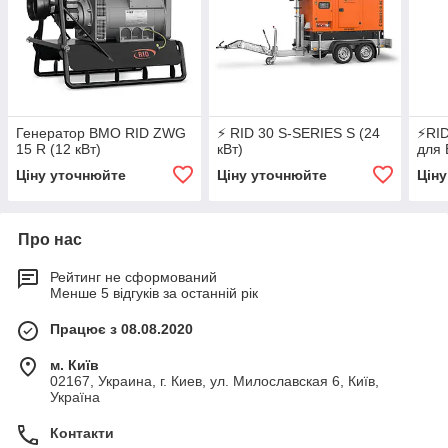
Генератор ВМО RID ZWG
⚡ RID 30 S-SERIES S (24
⚡RID
15 R (12 кВт)
кВт)
для
Ціну уточнюйте
Ціну уточнюйте
Цін
Про нас
Рейтинг не сформований
Менше 5 відгуків за останній рік
Працює з 08.08.2020
м. Київ
02167, Украина, г. Киев, ул. Милославская 6, Київ,
Україна
Контакти