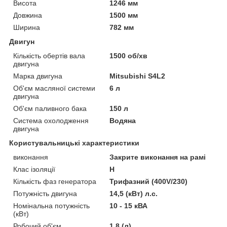
Висота
1246 мм
Довжина
1500 мм
Ширина
782 мм
Двигун
Кількість обертів вала
1500 об/хв
двигуна
Марка двигуна
Mitsubishi S4L2
Об'єм масляної системи
6 л
двигуна
Об'єм паливного бака
150 л
Система охолодження
Водяна
двигуна
Користувальницькі характеристики
виконання
Закрите виконання на рамі
Клас ізоляції
Н
Кількість фаз генератора
Трифазний (400V/230)
Потужність двигуна
14,5 (кВт) л.с.
Номінальна потужність
10 - 15 кВА
(кВт)
Робочий об'єм
1,8 (л)