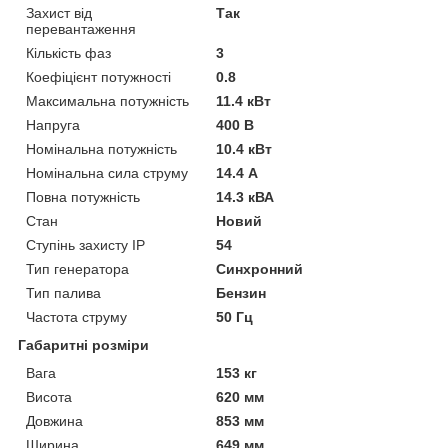
Захист від
Так
перевантаження
Кількість фаз
3
Коефіцієнт потужності
0.8
Максимальна потужність
11.4 кВт
Напруга
400 В
Номінальна потужність
10.4 кВт
Номінальна сила струму
14.4 А
Повна потужність
14.3 кВА
Стан
Новий
Ступінь захисту IP
54
Тип генератора
Синхронний
Тип палива
Бензин
Частота струму
50 Гц
Габаритні розміри
Вага
153 кг
Висота
620 мм
Довжина
853 мм
Ширина
649 мм