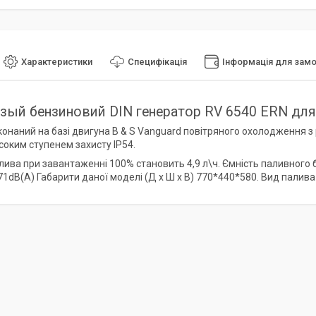
Характеристики
Специфікація
Інформація для зам
зый бензиновий DIN генератор RV 6540 ERN для
конаний на базі двигуна B & S Vanguard повітряного охолодження 
исоким ступенем захисту IP54.
ива при завантаженні 100% становить 4,9 л\ч. Ємність паливного ба
71dB(A) Габарити даної моделі (Д х Ш х В) 770*440*580. Вид палива