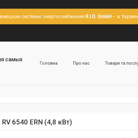
емецкие системы энергоснабжения
R.I.D. GmbH -
в Украин
ля самых
Головна
Про нас
Товари та посл
 RV 6540 ERN (4,8 кВт)