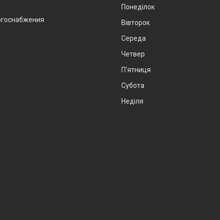
Понеділок
ергоснабжения
Вівторок
Середа
Четвер
Пʼятниця
Субота
Неділя