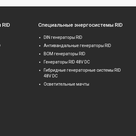
 RID
Специальные энергосистемы RID
DIN генераторы RID
D
Антивандальные генераторы RID
BOM генераторы RID
Генераторы RID 48V DC
Гибридные генераторные системы RID
48V DC
Осветительные мачты