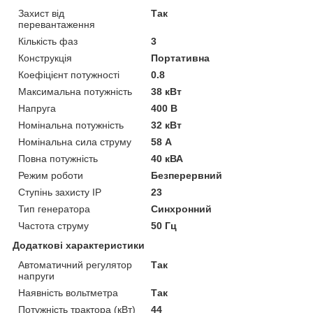
Захист від
Так
перевантаження
Кількість фаз
3
Конструкція
Портативна
Коефіцієнт потужності
0.8
Максимальна потужність
38 кВт
Напруга
400 В
Номінальна потужність
32 кВт
Номінальна сила струму
58 А
Повна потужність
40 кВА
Режим роботи
Безперервний
Ступінь захисту IP
23
Тип генератора
Синхронний
Частота струму
50 Гц
Додаткові характеристики
Автоматичний регулятор
Так
напруги
Наявність вольтметра
Так
Потужність трактора (кВт)
44