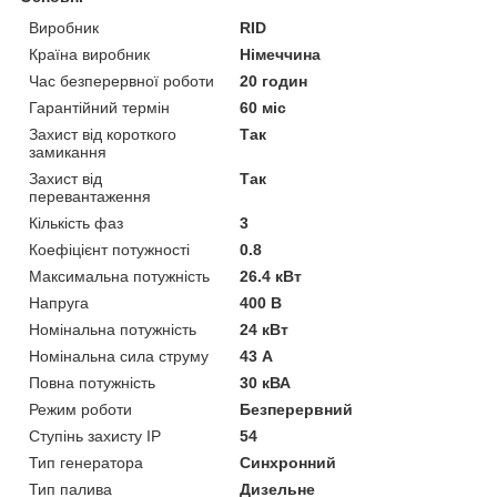
Виробник
RID
Країна виробник
Німеччина
Час безперервної роботи
20 годин
Гарантійний термін
60 міс
Захист від короткого
Так
замикання
Захист від
Так
перевантаження
Кількість фаз
3
Коефіцієнт потужності
0.8
Максимальна потужність
26.4 кВт
Напруга
400 В
Номінальна потужність
24 кВт
Номінальна сила струму
43 А
Повна потужність
30 кВА
Режим роботи
Безперервний
Ступінь захисту IP
54
Тип генератора
Синхронний
Тип палива
Дизельне