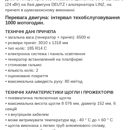
(24 кВт) на базі двигуна DEUTZ і альтернатора LINZ, на
причепі в шумозахисному виконанні.
Перевага двигуна: інтервал техобслуговування
1000 мотогодин.
ТЕХНІЧНІ ДАНІ ПРИЧЕПА
⦁ загальна вага (генератор + причіп): 6500 кг
⦁ розміри причіп: 3010 x 1318 мм
⦁ тип коліс: 185 R14 C
⦁ електронна система і панель освітлення
⦁ генератор встановлений на платформі
⦁ стоянкове гальмо
⦁ кількість коліс: 2
⦁ оцинковане покриття
⦁ максимальна швидкість руху: 80 км/год
ТЕХНІЧНІ ХАРАКТЕРИСТИКИ ЩОГЛИ І ПРОЖЕКТОРІВ
⦁ пневматична телескопная щогла
⦁ максимальна висота щогли 8 076 мм, діаметр 152 мм, 6
секцій
⦁ з внутрішнім кабелем
⦁ може витримувати температури від - 40 ° C до + 60 ° C
⦁ щогла виконана з легких труб алюмінієвого сплаву,