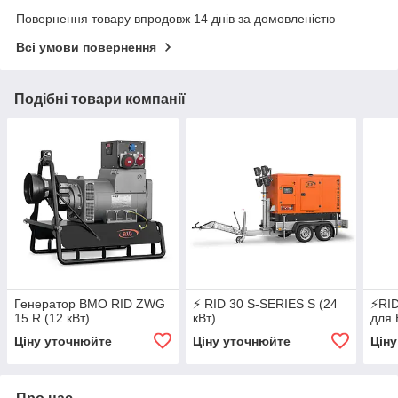
Повернення товару впродовж 14 днів за домовленістю
Всі умови повернення
Подібні товари компанії
Генератор ВМО RID ZWG
⚡ RID 30 S-SERIES S (24
⚡RID
15 R (12 кВт)
кВт)
для
Ціну уточнюйте
Ціну уточнюйте
Цін