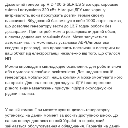
Дизельний генератор RID 400 S-SERIES S володіє хорошою
якістю і потужністю 320 кВт. Німецькі ДГУ має хорошу
витривалість, вони прослужать довгий термін своєму
власникові. Вбудований бак вміщує в себе 1000 літрів палива,
що дозволяє генератору вести до 13,7 годин роботи без
дозаправки. При потребі можна розширювати даний обсяг,
шляхом додавання зовнішніх баків. Може запускатися
автоматично, і є можливість установки АВР(Автоматики
введення резерву), яка продовжить постачання електрики на
ваш об'єкт від електростанції незалежно від того, що сталося
НП.
Можна впровадити світлодіодне освітлення, для роботи вночі
або в умовах зі слабкою освітленістю. Для надання вашій
генератора мобільності, наша компанія може змонтувати його
на причіп. Для належного догляду за ДГУ і застереження
різного виду навантажень присутні підігрів охолоджуючої
рідини і палива.
У нашій компанії ви можете купити дизель-генераторну
установку, на даний момент, за досить доступною ціною. До
ваших послуг доставка по всій Україні та сервіс, який
займається обслуговуванням обладнання. Гарантія на даний