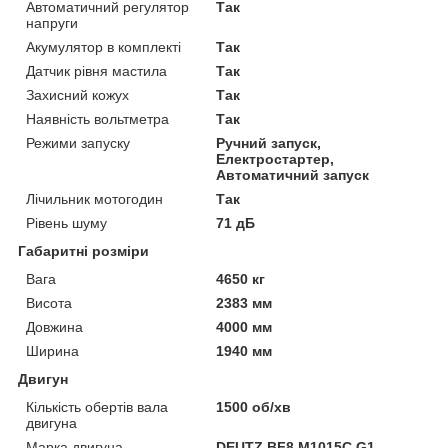
Автоматичний регулятор
Так
напруги
Акумулятор в комплекті
Так
Датчик рівня мастила
Так
Захисний кожух
Так
Наявність вольтметра
Так
Режими запуску
Ручний запуск,
Електростартер,
Автоматичний запуск
Лічильник мотогодин
Так
Рівень шуму
71 дБ
Габаритні розміри
Вага
4650 кг
Висота
2383 мм
Довжина
4000 мм
Ширина
1940 мм
Двигун
Кількість обертів вала
1500 об/хв
двигуна
Марка двигуна
DEUTZ BF8 M1015C G1