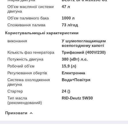
Об'єм масляної системи
47 л
двигуна
Об'єм паливного бака
1000 л
Споживання палива
73 л/год
Користувальницькі характеристики
виконання
У шумопоглащающем
всепогодному капоті
Кількість фаз генератора
Трифазний (400V/230)
Потужність двигуна
380 (кВт) л.с.
Робочий об'єм
15,9 (л)
Регулювання обертів
Електронна
Система охолодження
Вода+Повітря
двигуна
Стартер
24 ()
Тип масла
RID-Deutz 5W30
(рекомендований)
Приховати