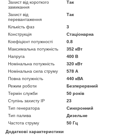
Захист від короткого
Так
замикання
Захист від
Так
перевантаження
Кількість фаз
3
Конструкція
Стаціонарна
Коефіцієнт потужності
0.8
Максимальна потужність
352 кВт
Напруга
400 В
Номінальна потужність
320 кВт
Номінальна сила струму
578 А
Повна потужність
440 кВА
Режим роботи
Безперервний
Термін служби
50 років
Ступінь захисту IP
23
Тип генератора
Синхронний
Тип палива
Дизельне
Частота струму
50 Гц
Додаткові характеристики