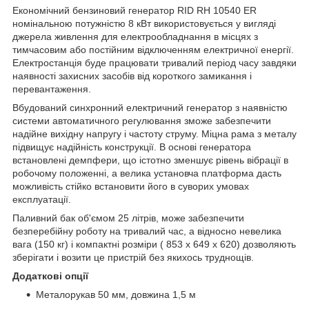
Економічний бензиновий генератор RID RH 10540 ER
номінальною потужністю 8 кВт використовується у вигляді
джерела живлення для електрообладнання в місцях з
тимчасовим або постійним відключенням електричної енергії.
Електростанція буде працювати тривалий період часу завдяки
наявності захисних засобів від короткого замикання і
перевантаження.
Вбудований синхронний електричний генератор з наявністю
системи автоматичного регулювання зможе забезпечити
надійне вихідну напругу і частоту струму. Міцна рама з металу
підвищує надійність конструкції. В основі генератора
встановлені демпфери, що істотно зменшує рівень вібрації в
робочому положенні, а велика установча платформа дасть
можливість стійко встановити його в суворих умовах
експлуатації.
Паливний бак об'ємом 25 літрів, може забезпечити
безперебійну роботу на тривалий час, а відносно невелика
вага (150 кг) і компактні розміри ( 853 x 649 x 620) дозволяють
зберігати і возити це пристрій без якихось труднощів.
Додаткові опції
Металорукав 50 мм, довжина 1,5 м