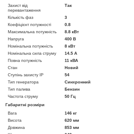
Захист від
Так
перевантаження
Кількість фаз
3
Коефіцієнт потужності
0.8
Максимальна потужність
8.8 кВт
Напруга
400 В
Номінальна потужність
8 кВт
Номінальна сила струму
14.5 А
Повна потужність
11 кВА
Стан
Новий
Ступінь захисту IP
54
Тип генератора
Синхронний
Тип палива
Бензин
Частота струму
50 Гц
Габаритні розміри
Вага
146 кг
Висота
620 мм
Довжина
853 мм