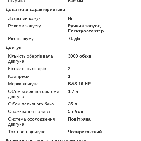
Ширина
649 мм
Додаткові характеристики
Захисний кожух
Ні
Режими запуску
Ручний запуск,
Електростартер
Рівень шуму
71 дБ
Двигун
Кількість обертів вала
3000 об/хв
двигуна
Кількість циліндрів
2
Компресія
1
Марка двигуна
B&S 16 HP
Об'єм масляної системи
1.7 л
двигуна
Об'єм паливного бака
25 л
Споживання палива
5 л/год
Система охолодження
Повітряна
двигуна
Тактность двигуна
Чотиритактний
Користувальницькі характеристики