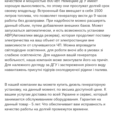
качеством и мощностью 800 кВт. Немецкие ДГУ имеет
хорошую выносливость, по этому они прослужат долгий срок
своему владельцу. Встроенный бак вмещает в себя 1500
литров топлива, что позволяет генератору вести до 9 часов
работы без дозаправки. При надобности можно расширять
данный объем, путем добавления внешних баков. Может
запускаться автоматически, и есть возможность установки
АВР(Автоматики ввода резерва), которая продолжит поставку
электричества на ваш объект от электростанции вне
зависимости от случившегося ЧП. Можна впровадити
світлодіодне освітлення, для роботи вночі або в умовах зі
слабкою освітленістю. Для надання вашій генератора
мобільності, наша компанія може змонтувати його на причіп.
Для належного догляду за ДГУ і застереження різного виду
навантажень присутні підігрів охолоджуючої рідини і палива.
В нашей компании вы можете купить дизель генераторную
установку, на данный момент, по весьма доступной цене. К
вашим услугам доставка по всей Украине и сервис, который
занимается обслуживанием оборудования. Гарантия на
данный товар - 5 лет. Что обеспечивает вам исправность и
качество работы на долгий промежуток времени.